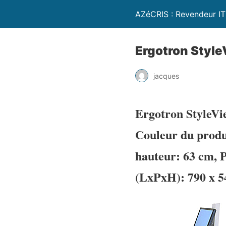
AZéCRIS : Revendeur IT
Ergotron Styl
jacques
Ergotron StyleVi
Couleur du produi
hauteur: 63 cm, P
(LxPxH): 790 x 