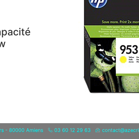
apacité
ow
ers - 80000 Amiens
03 60 12 29 63
contact@azecris