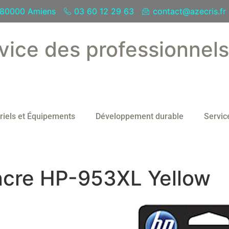
- 80000 Amiens
03 60 12 29 63
contact@azecris.fr
vice des professionnel
riels et Équipements
Développement durable
Servic
encre HP-953XL Yellow