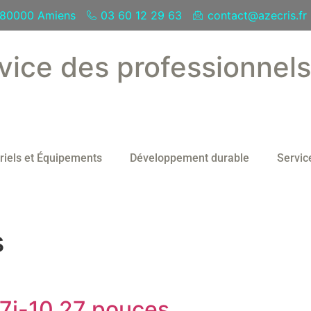
- 80000 Amiens
03 60 12 29 63
contact@azecris.fr
vice des professionnel
riels et Équipements
Développement durable
Servic
s
7i-10 27 pouces