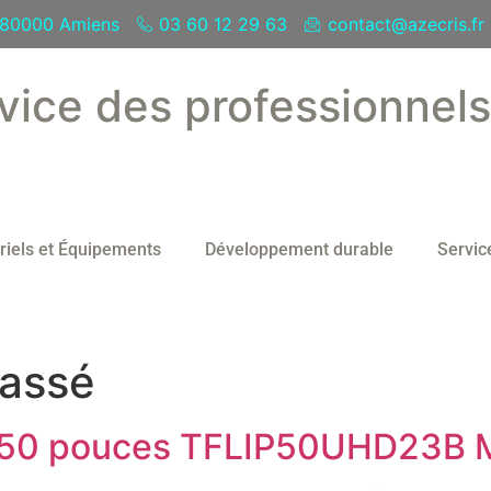
- 80000 Amiens
03 60 12 29 63
contact@azecris.fr
vice des professionnel
riels et Équipements
Développement durable
Servic
lassé
n 50 pouces TFLIP50UHD23B 